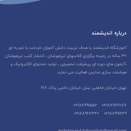
درباره اندیشمند
آموزشگاه اندیشمند با هدف تربیت دانش آموزان خردمند با تجربه ای
30 ساله در زمینه برگزاری کلاسهای تیزهوشان ، انتشار کتب تیزهوشان
،آزمون های دوره ای پیشرفت تحصیلی ، تولید محتوای الکترونیک و
هوشمند سازی مدارس فعالیت می نماید.
تهران خیابان فاطمی نبش خیابان دائمی پلاک 178
02188976077 02188991552
02188991229 02188967340