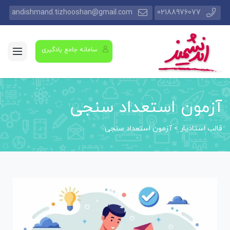
andishmand.tizhooshan@gmail.com
02188976077
سامانه جامع یادگیری
آزمون استعداد سنجی
قالب استادیار
>
آزمون استعداد سنجی