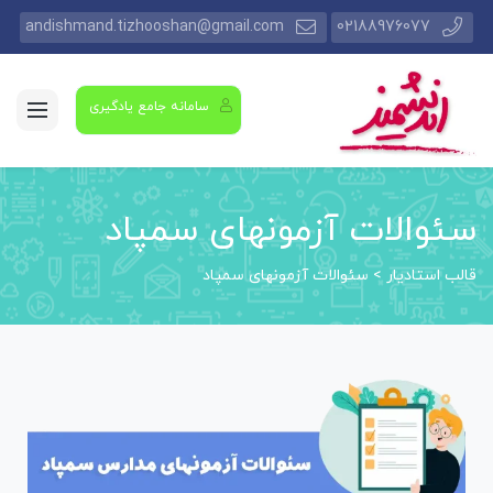
andishmand.tizhooshan@gmail.com
02188976077
سامانه جامع یادگیری
سئوالات آزمونهای سمپاد
قالب استادیار
>
سئوالات آزمونهای سمپاد