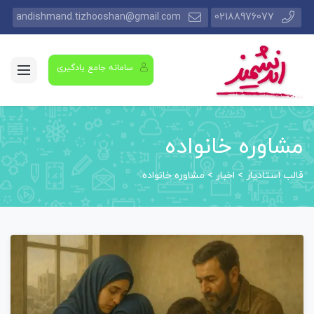
andishmand.tizhooshan@gmail.com
02188976077
سامانه جامع یادگیری
مشاوره خانواده
قالب استادیار
>
اخبار
>
مشاوره خانواده