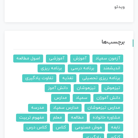
ویدئو
برچسب‌ها
آزمون سمپاد
آموزش
آموزشی
اصول مطالعه
اندیشمند
برنامه درسی
برنامه ریزی
برنامه ریزی تحصیلی
تغذیه
تفاوت یادگیری
تیزهوش
تیزهوشان
دانش آموز
دانش آموزان
سمپاد
مدارس
مدارس تیزهوشان
مدارس سمپاد
مدرسه
مشاوره خانواده
مطالعه
معلم
مفهوم تربیت
نابغه
هوش مصنوعی
کلاس
کلاس درس
کنکور
یادگیری