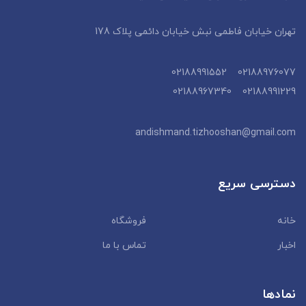
تهران خیابان فاطمی نبش خیابان دائمی پلاک 178
02188976077 02188991552
02188991229 02188967340
andishmand.tizhooshan@gmail.com
دسترسی سریع
خانه
فروشگاه
اخبار
تماس با ما
نمادها