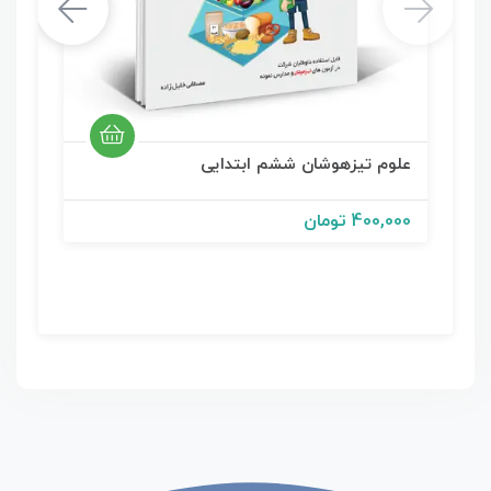
علوم تیزهوشان ششم ابتدایی
ه
ا
400,000 تومان
0