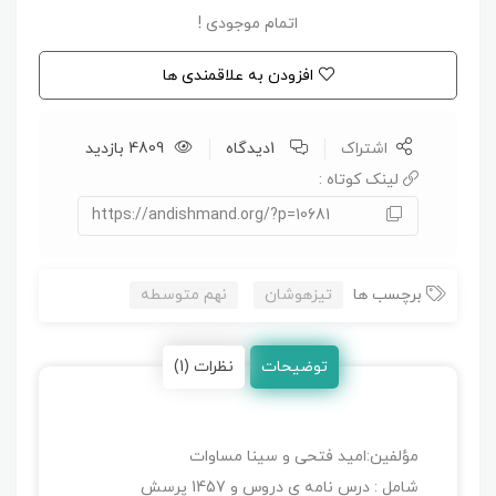
اتمام موجودی !
افزودن به علاقمندی ها
اشتراک
1دیدگاه
4809 بازدید
لینک کوتاه :
https://andishmand.org/?p=10681
برچسب ها
تیزهوشان
نهم متوسطه
توضیحات
نظرات (1)
مؤلفین:امید فتحی و سینا مساوات
شامل : درس نامه ی دروس و 1457 پرسش